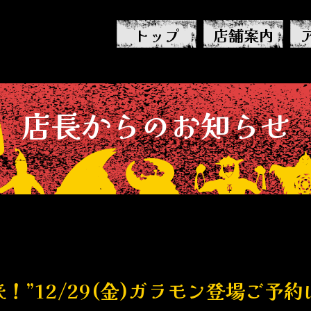
トップ
店舗案内
店長から
の
お知らせ
！”12/29(金)ガラモン登場ご予